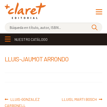
NOVEDADES
NUESTRO CATÁLOGO
LOS MÁS VENDIDOS
EDITORIAL
Exp
LLUIS-JAUMOT ARRONDO
el
LIBRERÍA CLARET
me
CONTACTO
hijo
Navegación
Anterior:
Siguiente:
LLUIS-GONZALEZ
LLUISL MARTI BOSCH
de
CARBONELL