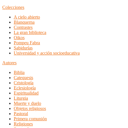
Colecciones
A cielo abierto
Blanquerna
Contrastes
La gran biblioteca
Oikos
Pompeu Fabra
Sabidurías
Universidad y acción socioeducativa
Autores
Biblia
Catequesis
Cristología
Eclesiología
Espiritualidad
Liturgia
Muerte y duelo
Objetos religiosos
Pastoral
Primera comunión
Religiones