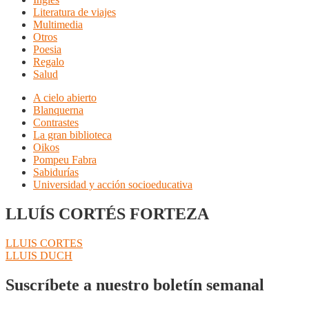
Literatura de viajes
Multimedia
Otros
Poesia
Regalo
Salud
A cielo abierto
Blanquerna
Contrastes
La gran biblioteca
Oikos
Pompeu Fabra
Sabidurías
Universidad y acción socioeducativa
LLUÍS CORTÉS FORTEZA
Navegación
Anterior:
LLUIS CORTES
Siguiente:
LLUIS DUCH
de
entradas
Suscríbete a nuestro boletín semanal