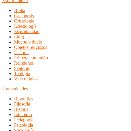
Espiritualidad
Biblia
Catequesis
Cristología
Eclesiología
Espiritualidad
Liturgia
Muerte y duelo
Objetos religiosos
Pastoral
Primera comunión
Religiones
Santoral
Teología
Vida religiosa
Humanidades
Biografías
Filosofía
Historia
Literatura
Pedagogía
Psicología
Sociología