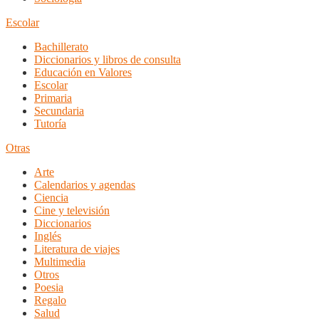
Escolar
Bachillerato
Diccionarios y libros de consulta
Educación en Valores
Escolar
Primaria
Secundaria
Tutoría
Otras
Arte
Calendarios y agendas
Ciencia
Cine y televisión
Diccionarios
Inglés
Literatura de viajes
Multimedia
Otros
Poesia
Regalo
Salud