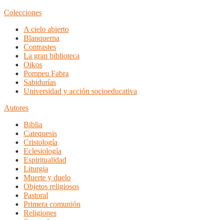
Colecciones
A cielo abierto
Blanquerna
Contrastes
La gran biblioteca
Oikos
Pompeu Fabra
Sabidurías
Universidad y acción socioeducativa
Autores
Biblia
Catequesis
Cristología
Eclesiología
Espiritualidad
Liturgia
Muerte y duelo
Objetos religiosos
Pastoral
Primera comunión
Religiones