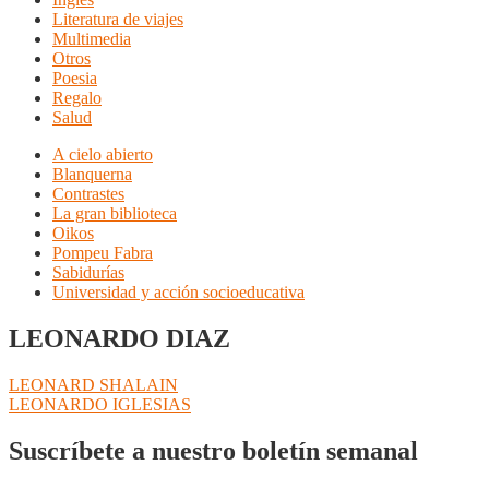
Literatura de viajes
Multimedia
Otros
Poesia
Regalo
Salud
A cielo abierto
Blanquerna
Contrastes
La gran biblioteca
Oikos
Pompeu Fabra
Sabidurías
Universidad y acción socioeducativa
LEONARDO DIAZ
Navegación
Anterior:
LEONARD SHALAIN
Siguiente:
LEONARDO IGLESIAS
de
entradas
Suscríbete a nuestro boletín semanal