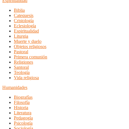
Espiritualidad
Biblia
Catequesis
Cristología
Eclesiología
Espiritualidad
Liturgia
Muerte y duelo
Objetos religiosos
Pastoral
Primera comunión
Religiones
Santoral
Teología
Vida religiosa
Humanidades
Biografías
Filosofía
Historia
Literatura
Pedagogía
Psicología
Sociología