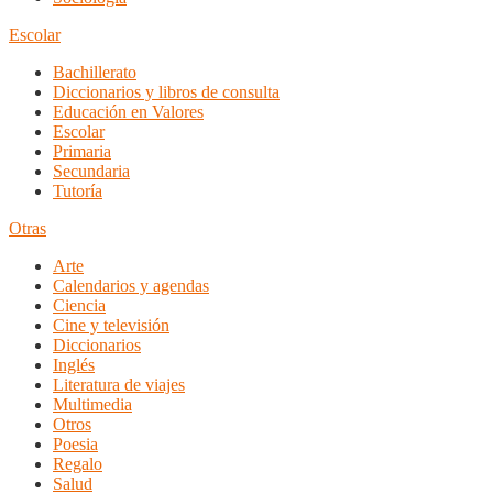
Escolar
Bachillerato
Diccionarios y libros de consulta
Educación en Valores
Escolar
Primaria
Secundaria
Tutoría
Otras
Arte
Calendarios y agendas
Ciencia
Cine y televisión
Diccionarios
Inglés
Literatura de viajes
Multimedia
Otros
Poesia
Regalo
Salud