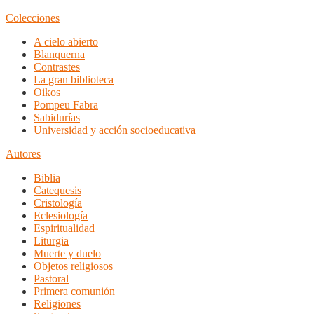
Colecciones
A cielo abierto
Blanquerna
Contrastes
La gran biblioteca
Oikos
Pompeu Fabra
Sabidurías
Universidad y acción socioeducativa
Autores
Biblia
Catequesis
Cristología
Eclesiología
Espiritualidad
Liturgia
Muerte y duelo
Objetos religiosos
Pastoral
Primera comunión
Religiones