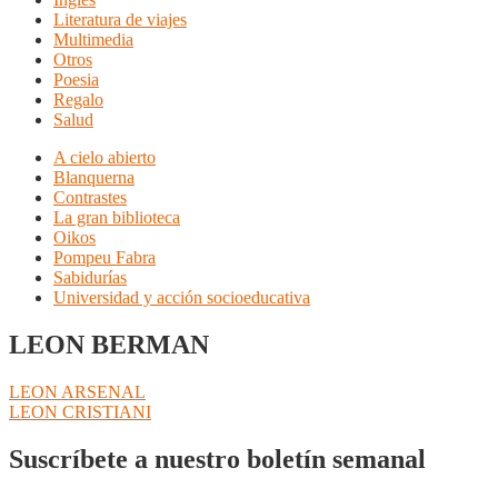
Literatura de viajes
Multimedia
Otros
Poesia
Regalo
Salud
A cielo abierto
Blanquerna
Contrastes
La gran biblioteca
Oikos
Pompeu Fabra
Sabidurías
Universidad y acción socioeducativa
LEON BERMAN
Navegación
Anterior:
LEON ARSENAL
Siguiente:
LEON CRISTIANI
de
entradas
Suscríbete a nuestro boletín semanal