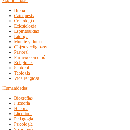
Espiritualidad
Biblia
Catequesis
Cristología
Eclesiología
Espiritualidad
Liturgia
Muerte y duelo
Objetos religiosos
Pastoral
Primera comunión
Religiones
Santoral
Teología
Vida religiosa
Humanidades
Biografías
Filosofía
Historia
Literatura
Pedagogía
Psicología
Sociología