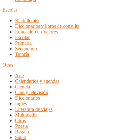
Escolar
Bachillerato
Diccionarios y libros de consulta
Educación en Valores
Escolar
Primaria
Secundaria
Tutoría
Otras
Arte
Calendarios y agendas
Ciencia
Cine y televisión
Diccionarios
Inglés
Literatura de viajes
Multimedia
Otros
Poesia
Regalo
Salud