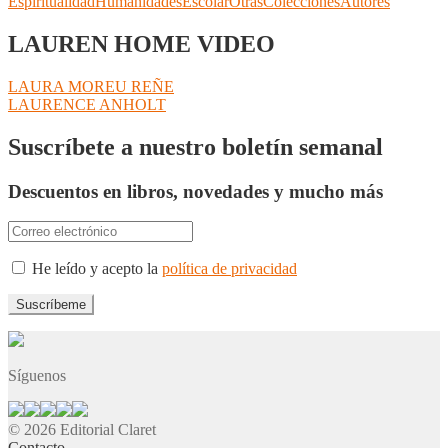
Espiritualidad
Humanidades
Escolar
Otras
Colecciones
Autores
LAUREN HOME VIDEO
Navegación
Anterior:
LAURA MOREU REÑE
Siguiente:
LAURENCE ANHOLT
de
entradas
Suscríbete a nuestro boletín semanal
Descuentos en libros, novedades y mucho más
He leído y acepto la
política de privacidad
Síguenos
© 2026 Editorial Claret
Contacto