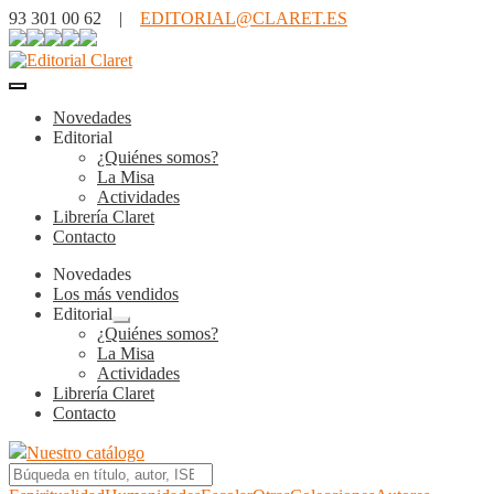
93 301 00 62 |
EDITORIAL@CLARET.ES
Novedades
Editorial
¿Quiénes somos?
La Misa
Actividades
Librería Claret
Contacto
Novedades
Los más vendidos
Editorial
Expandir
¿Quiénes somos?
el
La Misa
menú
Actividades
hijo
Librería Claret
Contacto
Nuestro catálogo