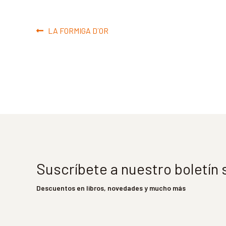
Navegación
Anterior:
LA FORMIGA D´OR
de
entradas
Suscríbete a nuestro boletín
Descuentos en libros, novedades y mucho más