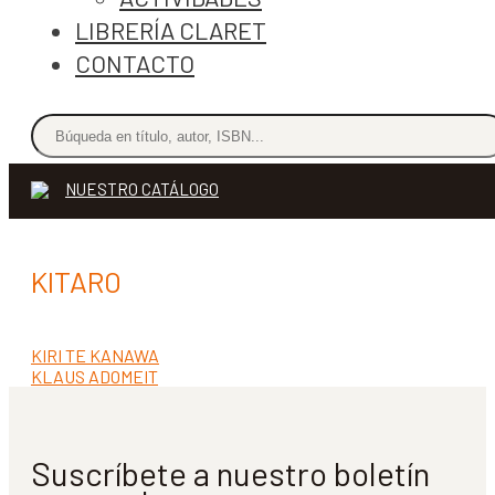
LIBRERÍA CLARET
CONTACTO
NUESTRO CATÁLOGO
KITARO
Anterior:
KIRI TE KANAWA
Navegación
Siguiente:
KLAUS ADOMEIT
de
entradas
Suscríbete a nuestro boletín