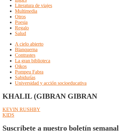
Literatura de viajes
Multimedia
Otros
Poesia
Regalo
Salud
A cielo abierto
Blanquerna
Contrastes
La gran biblioteca
Oikos
Pompeu Fabra
Sabidurías
Universidad y acción socioeducativa
KHALIL (GIBRAN GIBRAN
Navegación
Anterior:
KEVIN RUSHBY
Siguiente:
KIDS
de
entradas
Suscríbete a nuestro boletín semanal