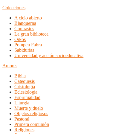
Colecciones
A cielo abierto
Blanquerna
Contrastes
La gran biblioteca
Oikos
Pompeu Fabra
Sabidurías
Universidad y acción socioeducativa
Autores
Biblia
Catequesis
Cristología
Eclesiología
Espiritualidad
Liturgia
Muerte y duelo
Objetos religiosos
Pastoral
Primera comunión
Religiones