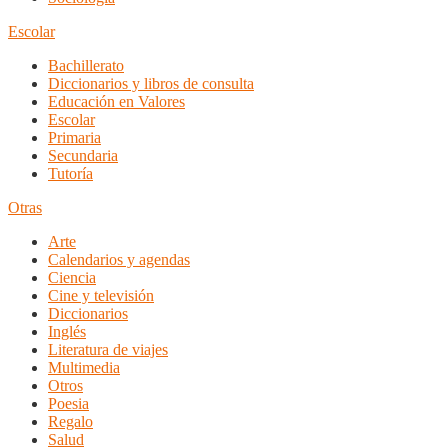
Escolar
Bachillerato
Diccionarios y libros de consulta
Educación en Valores
Escolar
Primaria
Secundaria
Tutoría
Otras
Arte
Calendarios y agendas
Ciencia
Cine y televisión
Diccionarios
Inglés
Literatura de viajes
Multimedia
Otros
Poesia
Regalo
Salud