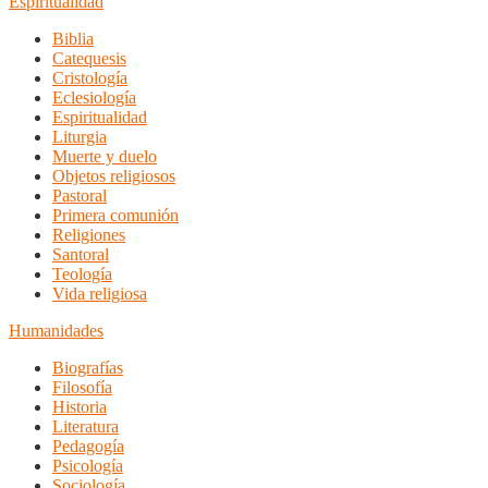
Espiritualidad
Biblia
Catequesis
Cristología
Eclesiología
Espiritualidad
Liturgia
Muerte y duelo
Objetos religiosos
Pastoral
Primera comunión
Religiones
Santoral
Teología
Vida religiosa
Humanidades
Biografías
Filosofía
Historia
Literatura
Pedagogía
Psicología
Sociología