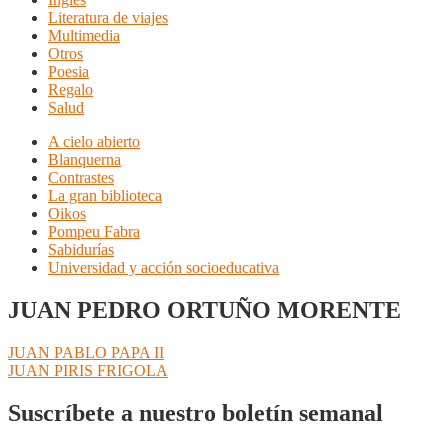
Literatura de viajes
Multimedia
Otros
Poesia
Regalo
Salud
A cielo abierto
Blanquerna
Contrastes
La gran biblioteca
Oikos
Pompeu Fabra
Sabidurías
Universidad y acción socioeducativa
JUAN PEDRO ORTUÑO MORENTE
Navegación
Anterior:
JUAN PABLO PAPA II
Siguiente:
JUAN PIRIS FRIGOLA
de
entradas
Suscríbete a nuestro boletín semanal