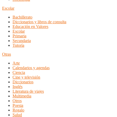
Escolar
Bachillerato
Diccionarios y libros de consulta
Educación en Valores
Escolar
Primaria
Secundaria
Tutoría
Otras
Arte
Calendarios y agendas
Ciencia
Cine y televisión
Diccionarios
Inglés
Literatura de viajes
Multimedia
Otros
Poesia
Regalo
Salud