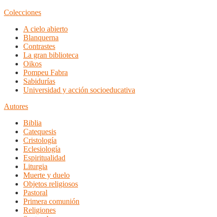
Colecciones
A cielo abierto
Blanquerna
Contrastes
La gran biblioteca
Oikos
Pompeu Fabra
Sabidurías
Universidad y acción socioeducativa
Autores
Biblia
Catequesis
Cristología
Eclesiología
Espiritualidad
Liturgia
Muerte y duelo
Objetos religiosos
Pastoral
Primera comunión
Religiones