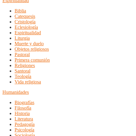
Espiritualidad
Biblia
Catequesis
Cristología
Eclesiología
Espiritualidad
Liturgia
Muerte y duelo
Objetos religiosos
Pastoral
Primera comunión
Religiones
Santoral
Teología
Vida religiosa
Humanidades
Biografías
Filosofía
Historia
Literatura
Pedagogía
Psicología
Sociología