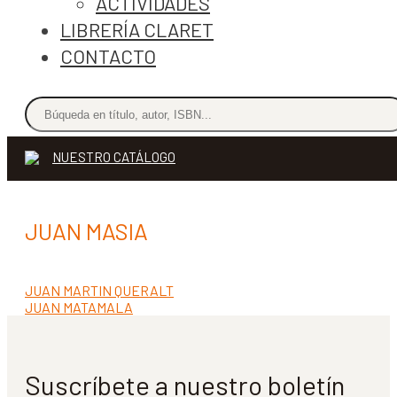
ACTIVIDADES
LIBRERÍA CLARET
CONTACTO
NUESTRO CATÁLOGO
JUAN MASIA
Anterior:
JUAN MARTIN QUERALT
Navegación
Siguiente:
JUAN MATAMALA
de
entradas
Suscríbete a nuestro boletín