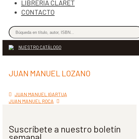
LIBRERÍA CLARET
CONTACTO
NUESTRO CATÁLOGO
JUAN MANUEL LOZANO
Anterior:
Navegación
JUAN MANUEL IGARTUA
Siguiente:
JUAN MANUEL ROCA
de
entradas
Suscríbete a nuestro boletín
semanal