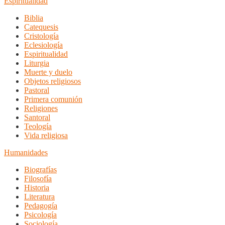
Espiritualidad
Biblia
Catequesis
Cristología
Eclesiología
Espiritualidad
Liturgia
Muerte y duelo
Objetos religiosos
Pastoral
Primera comunión
Religiones
Santoral
Teología
Vida religiosa
Humanidades
Biografías
Filosofía
Historia
Literatura
Pedagogía
Psicología
Sociología