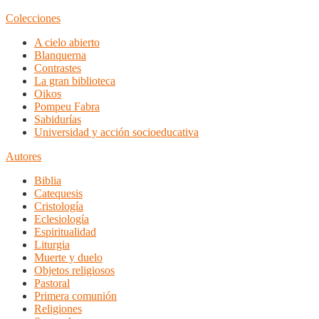
Colecciones
A cielo abierto
Blanquerna
Contrastes
La gran biblioteca
Oikos
Pompeu Fabra
Sabidurías
Universidad y acción socioeducativa
Autores
Biblia
Catequesis
Cristología
Eclesiología
Espiritualidad
Liturgia
Muerte y duelo
Objetos religiosos
Pastoral
Primera comunión
Religiones