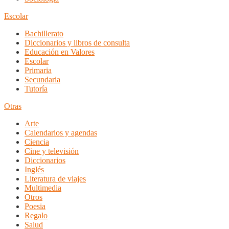
Escolar
Bachillerato
Diccionarios y libros de consulta
Educación en Valores
Escolar
Primaria
Secundaria
Tutoría
Otras
Arte
Calendarios y agendas
Ciencia
Cine y televisión
Diccionarios
Inglés
Literatura de viajes
Multimedia
Otros
Poesia
Regalo
Salud