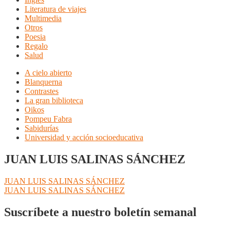
Literatura de viajes
Multimedia
Otros
Poesia
Regalo
Salud
A cielo abierto
Blanquerna
Contrastes
La gran biblioteca
Oikos
Pompeu Fabra
Sabidurías
Universidad y acción socioeducativa
JUAN LUIS SALINAS SÁNCHEZ
Navegación
Anterior:
JUAN LUIS SALINAS SÁNCHEZ
Siguiente:
JUAN LUIS SALINAS SÁNCHEZ
de
entradas
Suscríbete a nuestro boletín semanal