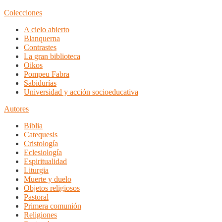
Colecciones
A cielo abierto
Blanquerna
Contrastes
La gran biblioteca
Oikos
Pompeu Fabra
Sabidurías
Universidad y acción socioeducativa
Autores
Biblia
Catequesis
Cristología
Eclesiología
Espiritualidad
Liturgia
Muerte y duelo
Objetos religiosos
Pastoral
Primera comunión
Religiones