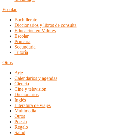
Escolar
Bachillerato
Diccionarios y libros de consulta
Educación en Valores
Escolar
Primaria
Secundaria
Tutoría
Otras
Arte
Calendarios y agendas
Ciencia
Cine y televisión
Diccionarios
Inglés
Literatura de viajes
Multimedia
Otros
Poesia
Regalo
Salud