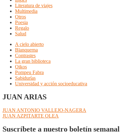
Literatura de viajes
Multimedia
Otros
Poesia
Regalo
Salud
A cielo abierto
Blanquerna
Contrastes
La gran biblioteca
Oikos
Pompeu Fabra
Sabidurías
Universidad y acción socioeducativa
JUAN ARIAS
Navegación
Anterior:
JUAN ANTONIO VALLEJO-NAGERA
Siguiente:
JUAN AZPITARTE OLEA
de
entradas
Suscríbete a nuestro boletín semanal