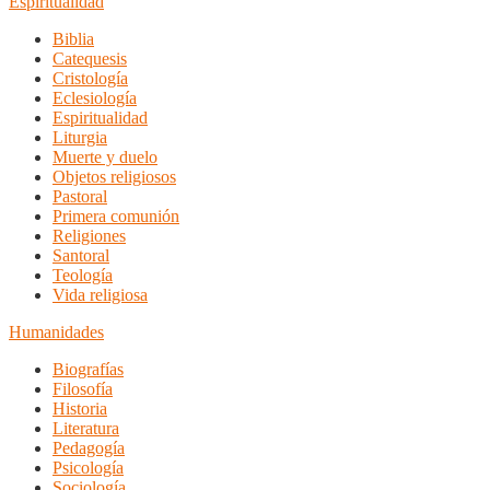
Espiritualidad
Biblia
Catequesis
Cristología
Eclesiología
Espiritualidad
Liturgia
Muerte y duelo
Objetos religiosos
Pastoral
Primera comunión
Religiones
Santoral
Teología
Vida religiosa
Humanidades
Biografías
Filosofía
Historia
Literatura
Pedagogía
Psicología
Sociología