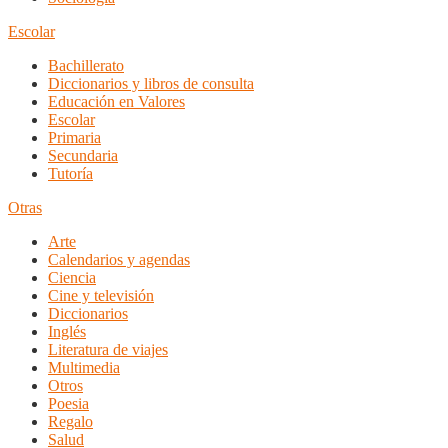
Escolar
Bachillerato
Diccionarios y libros de consulta
Educación en Valores
Escolar
Primaria
Secundaria
Tutoría
Otras
Arte
Calendarios y agendas
Ciencia
Cine y televisión
Diccionarios
Inglés
Literatura de viajes
Multimedia
Otros
Poesia
Regalo
Salud