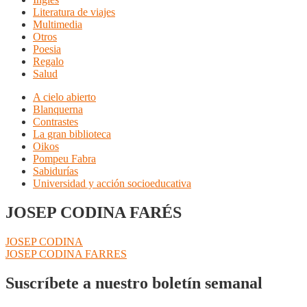
Literatura de viajes
Multimedia
Otros
Poesia
Regalo
Salud
A cielo abierto
Blanquerna
Contrastes
La gran biblioteca
Oikos
Pompeu Fabra
Sabidurías
Universidad y acción socioeducativa
JOSEP CODINA FARÉS
Navegación
Anterior:
JOSEP CODINA
Siguiente:
JOSEP CODINA FARRES
de
entradas
Suscríbete a nuestro boletín semanal