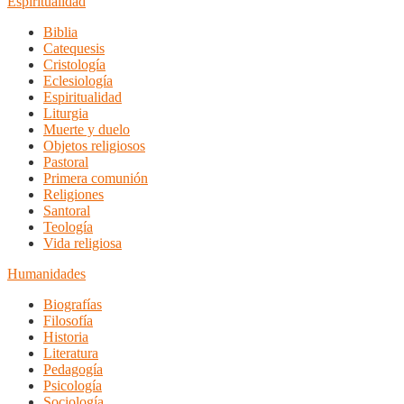
Espiritualidad
Biblia
Catequesis
Cristología
Eclesiología
Espiritualidad
Liturgia
Muerte y duelo
Objetos religiosos
Pastoral
Primera comunión
Religiones
Santoral
Teología
Vida religiosa
Humanidades
Biografías
Filosofía
Historia
Literatura
Pedagogía
Psicología
Sociología