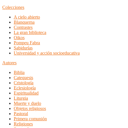
Colecciones
A cielo abierto
Blanquerna
Contrastes
La gran biblioteca
Oikos
Pompeu Fabra
Sabidurías
Universidad y acción socioeducativa
Autores
Biblia
Catequesis
Cristología
Eclesiología
Espiritualidad
Liturgia
Muerte y duelo
Objetos religiosos
Pastoral
Primera comunión
Religiones