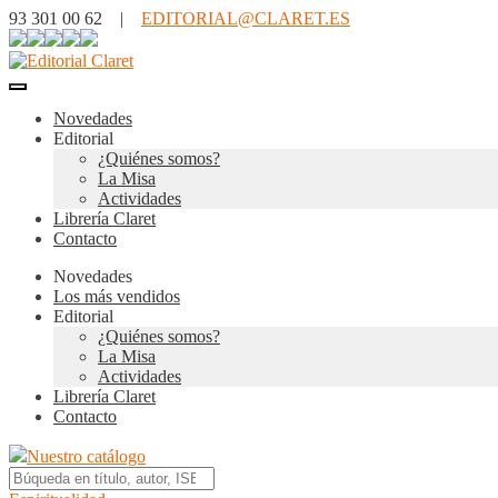
93 301 00 62 |
EDITORIAL@CLARET.ES
Novedades
Editorial
¿Quiénes somos?
La Misa
Actividades
Librería Claret
Contacto
Novedades
Los más vendidos
Editorial
¿Quiénes somos?
La Misa
Actividades
Librería Claret
Contacto
Nuestro catálogo