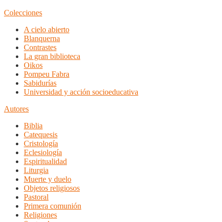
Colecciones
A cielo abierto
Blanquerna
Contrastes
La gran biblioteca
Oikos
Pompeu Fabra
Sabidurías
Universidad y acción socioeducativa
Autores
Biblia
Catequesis
Cristología
Eclesiología
Espiritualidad
Liturgia
Muerte y duelo
Objetos religiosos
Pastoral
Primera comunión
Religiones