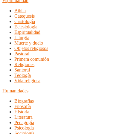
Espiritualidad
Biblia
Catequesis
Cristología
Eclesiología
Espiritualidad
Liturgia
Muerte y duelo
Objetos religiosos
Pastoral
Primera comunión
Religiones
Santoral
Teología
Vida religiosa
Humanidades
Biografías
Filosofía
Historia
Literatura
Pedagogía
Psicología
Sociología