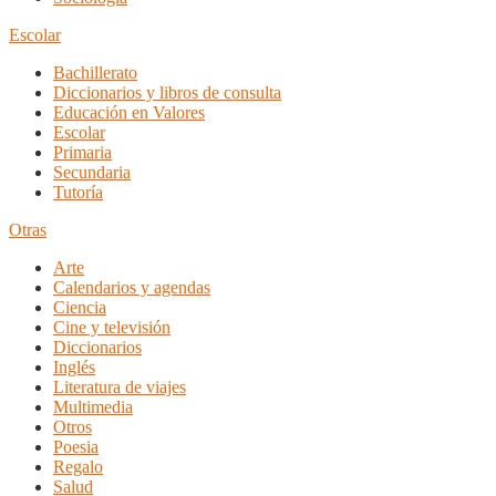
Escolar
Bachillerato
Diccionarios y libros de consulta
Educación en Valores
Escolar
Primaria
Secundaria
Tutoría
Otras
Arte
Calendarios y agendas
Ciencia
Cine y televisión
Diccionarios
Inglés
Literatura de viajes
Multimedia
Otros
Poesia
Regalo
Salud