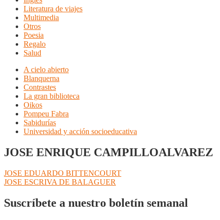
Literatura de viajes
Multimedia
Otros
Poesia
Regalo
Salud
A cielo abierto
Blanquerna
Contrastes
La gran biblioteca
Oikos
Pompeu Fabra
Sabidurías
Universidad y acción socioeducativa
JOSE ENRIQUE CAMPILLOALVAREZ
Navegación
Anterior:
JOSE EDUARDO BITTENCOURT
Siguiente:
JOSE ESCRIVA DE BALAGUER
de
entradas
Suscríbete a nuestro boletín semanal