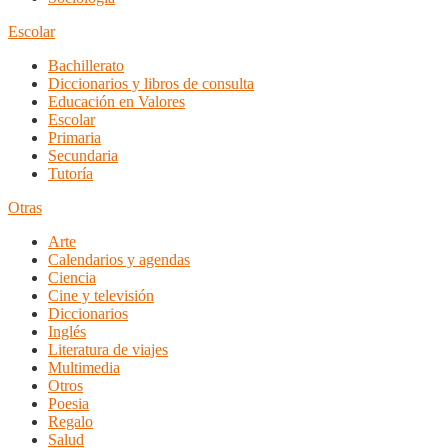
Escolar
Bachillerato
Diccionarios y libros de consulta
Educación en Valores
Escolar
Primaria
Secundaria
Tutoría
Otras
Arte
Calendarios y agendas
Ciencia
Cine y televisión
Diccionarios
Inglés
Literatura de viajes
Multimedia
Otros
Poesia
Regalo
Salud