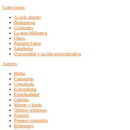
Colecciones
A cielo abierto
Blanquerna
Contrastes
La gran biblioteca
Oikos
Pompeu Fabra
Sabidurías
Universidad y acción socioeducativa
Autores
Biblia
Catequesis
Cristología
Eclesiología
Espiritualidad
Liturgia
Muerte y duelo
Objetos religiosos
Pastoral
Primera comunión
Religiones