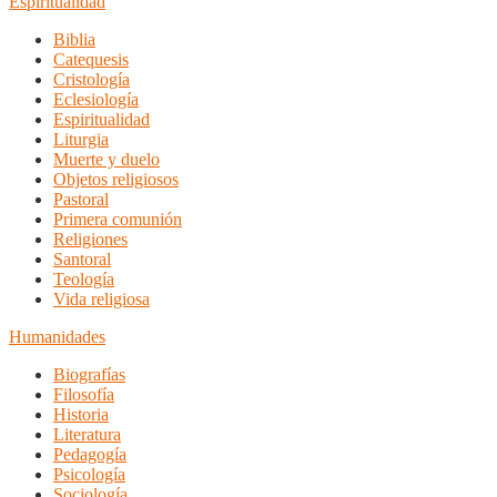
Espiritualidad
Biblia
Catequesis
Cristología
Eclesiología
Espiritualidad
Liturgia
Muerte y duelo
Objetos religiosos
Pastoral
Primera comunión
Religiones
Santoral
Teología
Vida religiosa
Humanidades
Biografías
Filosofía
Historia
Literatura
Pedagogía
Psicología
Sociología