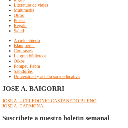
Literatura de viajes
Multimedia
Otros
Poesia
Regalo
Salud
A cielo abierto
Blanquerna
Contrastes
La gran biblioteca
Oikos
Pompeu Fabra
Sabidurías
Universidad y acción socioeducativa
JOSE A. BAIGORRI
Navegación
Anterior:
JOSE A. – CELEDONIO CASTANEDO BUENO
Siguiente:
JOSE A. CARMONA
de
entradas
Suscríbete a nuestro boletín semanal