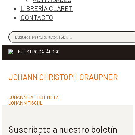
LIBRERÍA CLARET
CONTACTO
NUESTRO CATÁLOGO
JOHANN CHRISTOPH GRAUPNER
Anterior:
JOHANN BAPTIST METZ
Navegación
Siguiente:
JOHANN FISCHL
de
entradas
Suscríbete a nuestro boletín