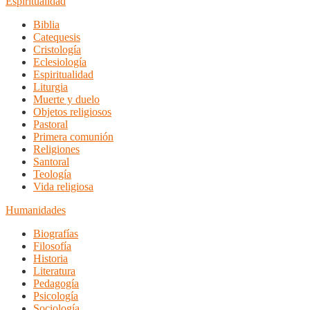
Espiritualidad
Biblia
Catequesis
Cristología
Eclesiología
Espiritualidad
Liturgia
Muerte y duelo
Objetos religiosos
Pastoral
Primera comunión
Religiones
Santoral
Teología
Vida religiosa
Humanidades
Biografías
Filosofía
Historia
Literatura
Pedagogía
Psicología
Sociología