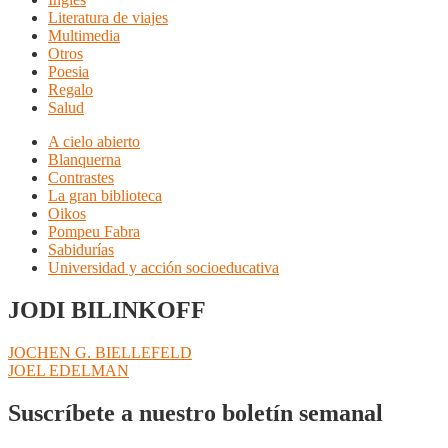
Literatura de viajes
Multimedia
Otros
Poesia
Regalo
Salud
A cielo abierto
Blanquerna
Contrastes
La gran biblioteca
Oikos
Pompeu Fabra
Sabidurías
Universidad y acción socioeducativa
JODI BILINKOFF
Navegación
Anterior:
JOCHEN G. BIELLEFELD
Siguiente:
JOEL EDELMAN
de
entradas
Suscríbete a nuestro boletín semanal