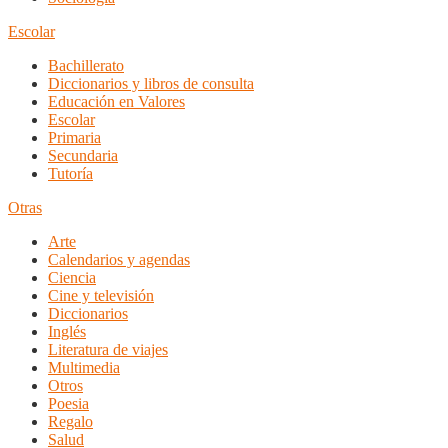
Escolar
Bachillerato
Diccionarios y libros de consulta
Educación en Valores
Escolar
Primaria
Secundaria
Tutoría
Otras
Arte
Calendarios y agendas
Ciencia
Cine y televisión
Diccionarios
Inglés
Literatura de viajes
Multimedia
Otros
Poesia
Regalo
Salud