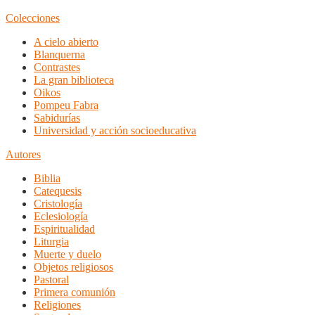
Colecciones
A cielo abierto
Blanquerna
Contrastes
La gran biblioteca
Oikos
Pompeu Fabra
Sabidurías
Universidad y acción socioeducativa
Autores
Biblia
Catequesis
Cristología
Eclesiología
Espiritualidad
Liturgia
Muerte y duelo
Objetos religiosos
Pastoral
Primera comunión
Religiones