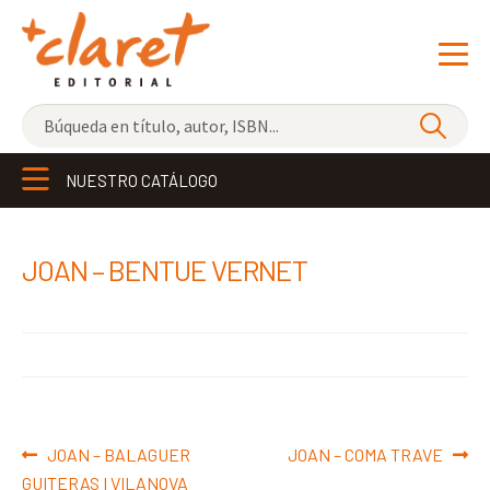
NOVEDADES
NUESTRO CATÁLOGO
LOS MÁS VENDIDOS
EDITORIAL
Exp
JOAN – BENTUE VERNET
el
LIBRERÍA CLARET
me
CONTACTO
hijo
Navegación
Anterior:
Siguiente:
JOAN – BALAGUER
JOAN – COMA TRAVE
de
GUITERAS I VILANOVA