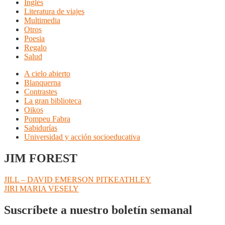
Inglés
Literatura de viajes
Multimedia
Otros
Poesia
Regalo
Salud
A cielo abierto
Blanquerna
Contrastes
La gran biblioteca
Oikos
Pompeu Fabra
Sabidurías
Universidad y acción socioeducativa
JIM FOREST
Navegación
Anterior:
JILL – DAVID EMERSON PITKEATHLEY
Siguiente:
JIRI MARIA VESELY
de
entradas
Suscríbete a nuestro boletín semanal