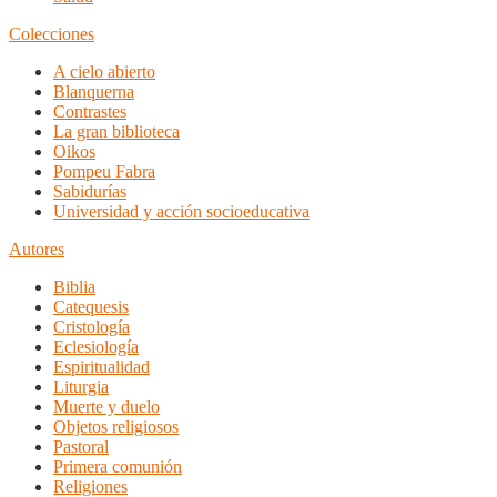
Colecciones
A cielo abierto
Blanquerna
Contrastes
La gran biblioteca
Oikos
Pompeu Fabra
Sabidurías
Universidad y acción socioeducativa
Autores
Biblia
Catequesis
Cristología
Eclesiología
Espiritualidad
Liturgia
Muerte y duelo
Objetos religiosos
Pastoral
Primera comunión
Religiones