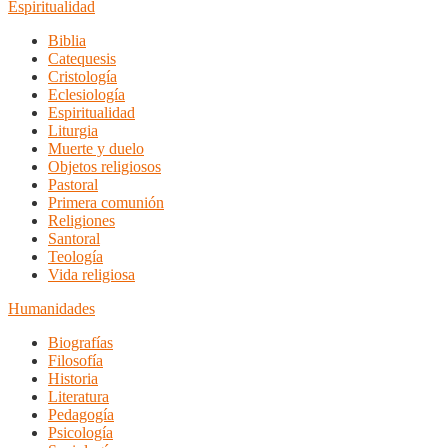
Espiritualidad
Biblia
Catequesis
Cristología
Eclesiología
Espiritualidad
Liturgia
Muerte y duelo
Objetos religiosos
Pastoral
Primera comunión
Religiones
Santoral
Teología
Vida religiosa
Humanidades
Biografías
Filosofía
Historia
Literatura
Pedagogía
Psicología