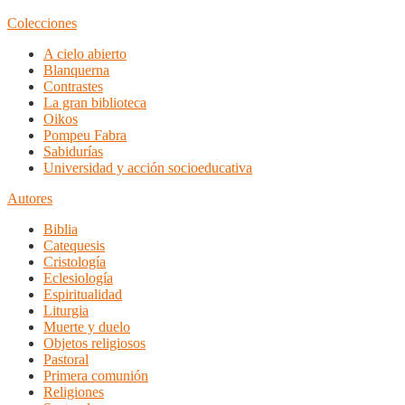
Colecciones
A cielo abierto
Blanquerna
Contrastes
La gran biblioteca
Oikos
Pompeu Fabra
Sabidurías
Universidad y acción socioeducativa
Autores
Biblia
Catequesis
Cristología
Eclesiología
Espiritualidad
Liturgia
Muerte y duelo
Objetos religiosos
Pastoral
Primera comunión
Religiones