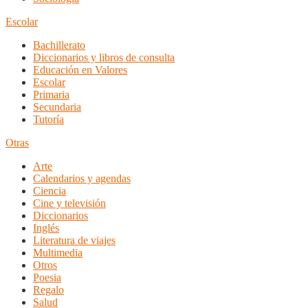
Escolar
Bachillerato
Diccionarios y libros de consulta
Educación en Valores
Escolar
Primaria
Secundaria
Tutoría
Otras
Arte
Calendarios y agendas
Ciencia
Cine y televisión
Diccionarios
Inglés
Literatura de viajes
Multimedia
Otros
Poesia
Regalo
Salud