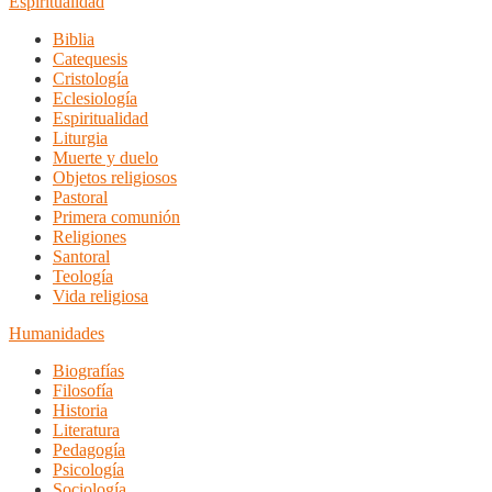
Espiritualidad
Biblia
Catequesis
Cristología
Eclesiología
Espiritualidad
Liturgia
Muerte y duelo
Objetos religiosos
Pastoral
Primera comunión
Religiones
Santoral
Teología
Vida religiosa
Humanidades
Biografías
Filosofía
Historia
Literatura
Pedagogía
Psicología
Sociología