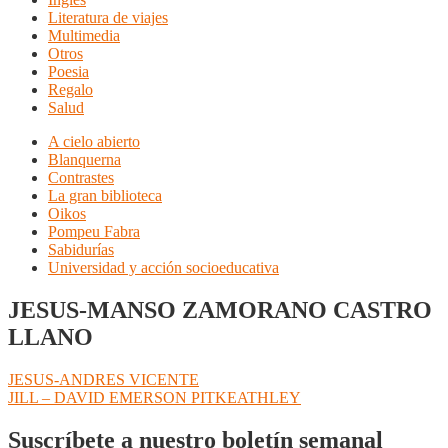
Literatura de viajes
Multimedia
Otros
Poesia
Regalo
Salud
A cielo abierto
Blanquerna
Contrastes
La gran biblioteca
Oikos
Pompeu Fabra
Sabidurías
Universidad y acción socioeducativa
JESUS-MANSO ZAMORANO CASTRO
LLANO
Navegación
Anterior:
JESUS-ANDRES VICENTE
Siguiente:
JILL – DAVID EMERSON PITKEATHLEY
de
entradas
Suscríbete a nuestro boletín semanal