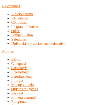
Colecciones
A cielo abierto
Blanquerna
Contrastes
La gran biblioteca
Oikos
Pompeu Fabra
Sabidurías
Universidad y acción socioeducativa
Autores
Biblia
Catequesis
Cristología
Eclesiología
Espiritualidad
Liturgia
Muerte y duelo
Objetos religiosos
Pastoral
Primera comunión
Religiones