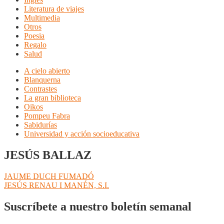
Literatura de viajes
Multimedia
Otros
Poesia
Regalo
Salud
A cielo abierto
Blanquerna
Contrastes
La gran biblioteca
Oikos
Pompeu Fabra
Sabidurías
Universidad y acción socioeducativa
JESÚS BALLAZ
Navegación
Anterior:
JAUME DUCH FUMADÓ
Siguiente:
JESÚS RENAU I MANÉN, S.I.
de
entradas
Suscríbete a nuestro boletín semanal