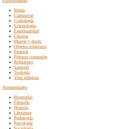
Espiritualidad
Biblia
Catequesis
Cristología
Eclesiología
Espiritualidad
Liturgia
Muerte y duelo
Objetos religiosos
Pastoral
Primera comunión
Religiones
Santoral
Teología
Vida religiosa
Humanidades
Biografías
Filosofía
Historia
Literatura
Pedagogía
Psicología
Sociología