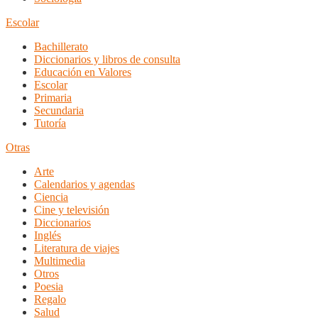
Escolar
Bachillerato
Diccionarios y libros de consulta
Educación en Valores
Escolar
Primaria
Secundaria
Tutoría
Otras
Arte
Calendarios y agendas
Ciencia
Cine y televisión
Diccionarios
Inglés
Literatura de viajes
Multimedia
Otros
Poesia
Regalo
Salud