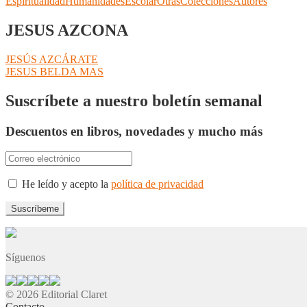
Espiritualidad
Humanidades
Escolar
Otras
Colecciones
Autores
JESUS AZCONA
Navegación
Anterior:
JESÚS AZCÁRATE
Siguiente:
JESUS BELDA MAS
de
entradas
Suscríbete a nuestro boletín semanal
Descuentos en libros, novedades y mucho más
He leído y acepto la
política de privacidad
Síguenos
© 2026 Editorial Claret
Contacto