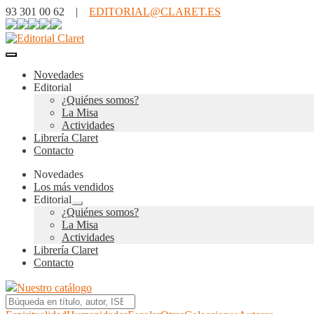
93 301 00 62 |
EDITORIAL@CLARET.ES
Novedades
Editorial
¿Quiénes somos?
La Misa
Actividades
Librería Claret
Contacto
Novedades
Los más vendidos
Editorial
Expandir
¿Quiénes somos?
el
La Misa
menú
Actividades
hijo
Librería Claret
Contacto
Nuestro catálogo