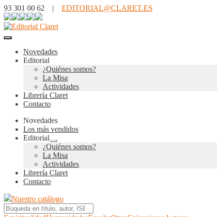
93 301 00 62 |
EDITORIAL@CLARET.ES
Novedades
Editorial
¿Quiénes somos?
La Misa
Actividades
Librería Claret
Contacto
Novedades
Los más vendidos
Editorial
Expandir
¿Quiénes somos?
el
La Misa
menú
Actividades
hijo
Librería Claret
Contacto
Nuestro catálogo