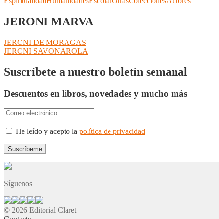
Espiritualidad
Humanidades
Escolar
Otras
Colecciones
Autores
JERONI MARVA
Navegación
Anterior:
JERONI DE MORAGAS
Siguiente:
JERONI SAVONAROLA
de
entradas
Suscríbete a nuestro boletín semanal
Descuentos en libros, novedades y mucho más
He leído y acepto la
política de privacidad
Síguenos
© 2026 Editorial Claret
Contacto