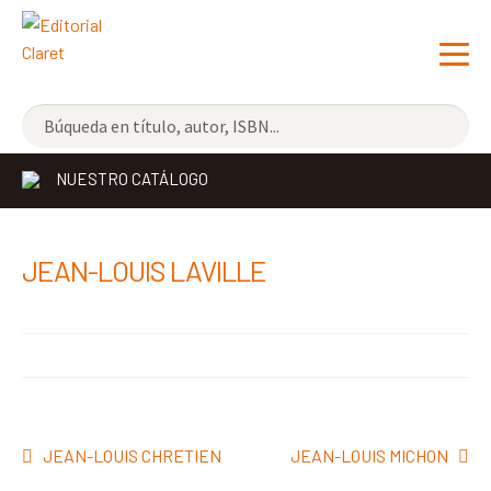
NOVEDADES
NUESTRO CATÁLOGO
LOS MÁS VENDIDOS
EDITORIAL
Exp
JEAN-LOUIS LAVILLE
el
LIBRERÍA CLARET
me
CONTACTO
hijo
Navegación
Anterior:
Siguiente:
JEAN-LOUIS CHRETIEN
JEAN-LOUIS MICHON
de