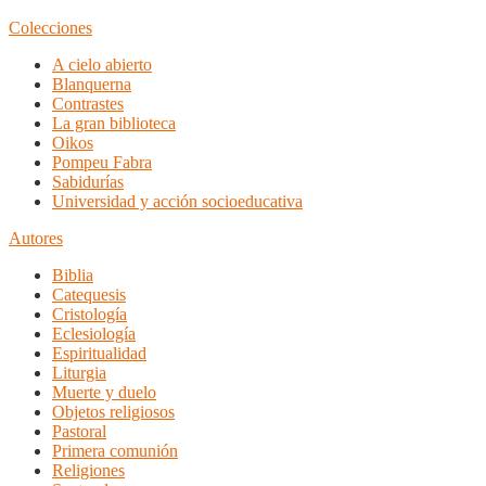
Colecciones
A cielo abierto
Blanquerna
Contrastes
La gran biblioteca
Oikos
Pompeu Fabra
Sabidurías
Universidad y acción socioeducativa
Autores
Biblia
Catequesis
Cristología
Eclesiología
Espiritualidad
Liturgia
Muerte y duelo
Objetos religiosos
Pastoral
Primera comunión
Religiones