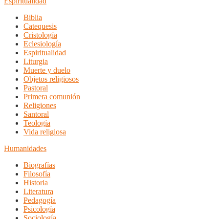
Espiritualidad
Biblia
Catequesis
Cristología
Eclesiología
Espiritualidad
Liturgia
Muerte y duelo
Objetos religiosos
Pastoral
Primera comunión
Religiones
Santoral
Teología
Vida religiosa
Humanidades
Biografías
Filosofía
Historia
Literatura
Pedagogía
Psicología
Sociología