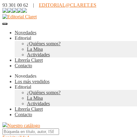
93 301 00 62 |
EDITORIAL@CLARET.ES
Novedades
Editorial
¿Quiénes somos?
La Misa
Actividades
Librería Claret
Contacto
Novedades
Los más vendidos
Editorial
¿Quiénes somos?
La Misa
Actividades
Librería Claret
Contacto
Nuestro catálogo