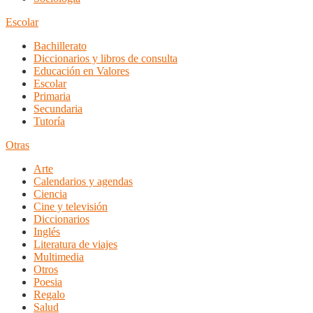
Escolar
Bachillerato
Diccionarios y libros de consulta
Educación en Valores
Escolar
Primaria
Secundaria
Tutoría
Otras
Arte
Calendarios y agendas
Ciencia
Cine y televisión
Diccionarios
Inglés
Literatura de viajes
Multimedia
Otros
Poesia
Regalo
Salud