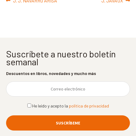
Navegación
Anterior:
Siguiente:
J. J. NAVARRO ARISA
J. JAVAUX
de
entradas
Suscríbete a nuestro boletín
semanal
Descuentos en libros, novedades y mucho más
He leído y acepto la
política de privacidad