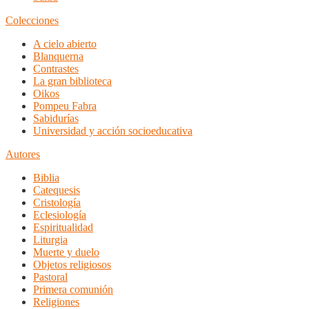
Colecciones
A cielo abierto
Blanquerna
Contrastes
La gran biblioteca
Oikos
Pompeu Fabra
Sabidurías
Universidad y acción socioeducativa
Autores
Biblia
Catequesis
Cristología
Eclesiología
Espiritualidad
Liturgia
Muerte y duelo
Objetos religiosos
Pastoral
Primera comunión
Religiones