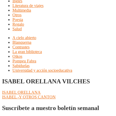
Inglés
Literatura de viajes
Multimedia
Otros
Poesia
Regalo
Salud
A cielo abierto
Blanquerna
Contrastes
La gran biblioteca
Oikos
Pompeu Fabra
Sabidurías
Universidad y acción socioeducativa
ISABEL ORELLANA VILCHES
Navegación
Anterior:
ISABEL ORELLANA
Siguiente:
ISABEL -Y OTROS CANTON
de
entradas
Suscríbete a nuestro boletín semanal