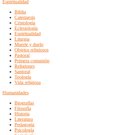
Espiritualidad
Biblia
Catequesis
Cristología
Eclesiología
Espiritualidad
Liturgia
Muerte y duelo
Objetos religiosos
Pastoral
Primera comunión
Religiones
Santoral
Teología
Vida religiosa
Humanidades
Biografías
Filosofía
Historia
Literatura
Pedagogía
Psicología