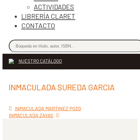
ACTIVIDADES
LIBRERÍA CLARET
CONTACTO
NUESTRO CATÁLOGO
INMACULADA SUREDA GARCIA
Anterior:
Navegación
INMACULADA MARTINEZ POZO
Siguiente:
INMACULADA ZAYAS
de
entradas