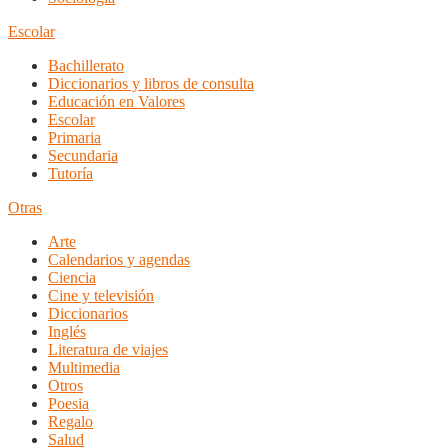
Escolar
Bachillerato
Diccionarios y libros de consulta
Educación en Valores
Escolar
Primaria
Secundaria
Tutoría
Otras
Arte
Calendarios y agendas
Ciencia
Cine y televisión
Diccionarios
Inglés
Literatura de viajes
Multimedia
Otros
Poesia
Regalo
Salud