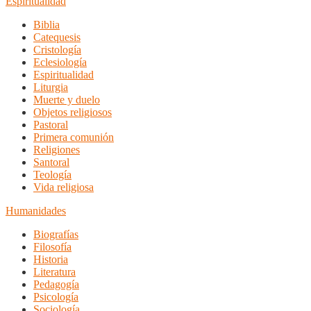
Espiritualidad
Biblia
Catequesis
Cristología
Eclesiología
Espiritualidad
Liturgia
Muerte y duelo
Objetos religiosos
Pastoral
Primera comunión
Religiones
Santoral
Teología
Vida religiosa
Humanidades
Biografías
Filosofía
Historia
Literatura
Pedagogía
Psicología
Sociología