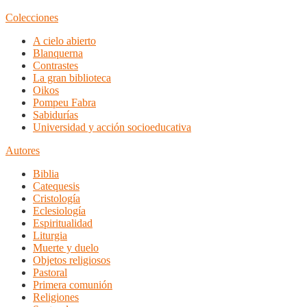
Colecciones
A cielo abierto
Blanquerna
Contrastes
La gran biblioteca
Oikos
Pompeu Fabra
Sabidurías
Universidad y acción socioeducativa
Autores
Biblia
Catequesis
Cristología
Eclesiología
Espiritualidad
Liturgia
Muerte y duelo
Objetos religiosos
Pastoral
Primera comunión
Religiones