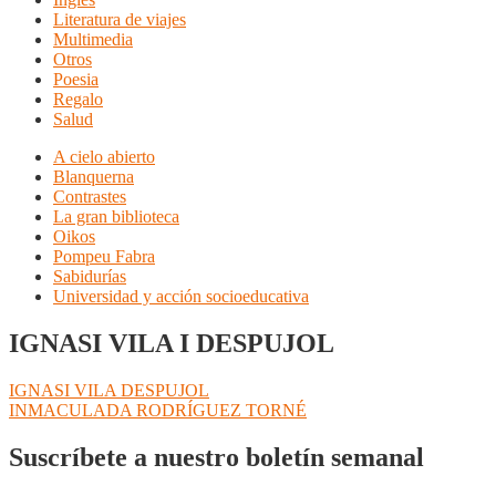
Literatura de viajes
Multimedia
Otros
Poesia
Regalo
Salud
A cielo abierto
Blanquerna
Contrastes
La gran biblioteca
Oikos
Pompeu Fabra
Sabidurías
Universidad y acción socioeducativa
IGNASI VILA I DESPUJOL
Navegación
Anterior:
IGNASI VILA DESPUJOL
Siguiente:
INMACULADA RODRÍGUEZ TORNÉ
de
entradas
Suscríbete a nuestro boletín semanal