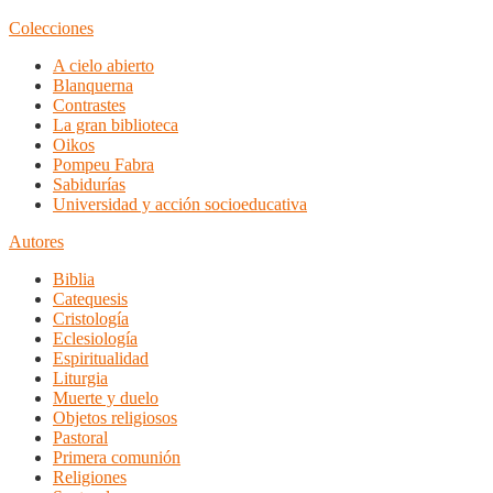
Colecciones
A cielo abierto
Blanquerna
Contrastes
La gran biblioteca
Oikos
Pompeu Fabra
Sabidurías
Universidad y acción socioeducativa
Autores
Biblia
Catequesis
Cristología
Eclesiología
Espiritualidad
Liturgia
Muerte y duelo
Objetos religiosos
Pastoral
Primera comunión
Religiones