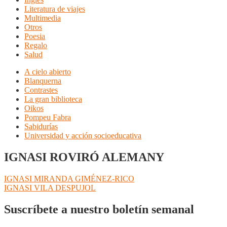
Literatura de viajes
Multimedia
Otros
Poesia
Regalo
Salud
A cielo abierto
Blanquerna
Contrastes
La gran biblioteca
Oikos
Pompeu Fabra
Sabidurías
Universidad y acción socioeducativa
IGNASI ROVIRÓ ALEMANY
Navegación
Anterior:
IGNASI MIRANDA GIMÉNEZ-RICO
Siguiente:
IGNASI VILA DESPUJOL
de
entradas
Suscríbete a nuestro boletín semanal