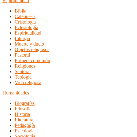
Espiritualidad
Biblia
Catequesis
Cristología
Eclesiología
Espiritualidad
Liturgia
Muerte y duelo
Objetos religiosos
Pastoral
Primera comunión
Religiones
Santoral
Teología
Vida religiosa
Humanidades
Biografías
Filosofía
Historia
Literatura
Pedagogía
Psicología
Sociología