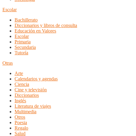
Escolar
Bachillerato
Diccionarios y libros de consulta
Educación en Valores
Escolar
Primaria
Secundaria
Tutoría
Otras
Arte
Calendarios y agendas
Ciencia
Cine y televisión
Diccionarios
Inglés
Literatura de viajes
Multimedia
Otros
Poesia
Regalo
Salud