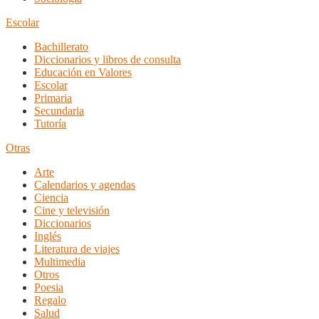
Escolar
Bachillerato
Diccionarios y libros de consulta
Educación en Valores
Escolar
Primaria
Secundaria
Tutoría
Otras
Arte
Calendarios y agendas
Ciencia
Cine y televisión
Diccionarios
Inglés
Literatura de viajes
Multimedia
Otros
Poesia
Regalo
Salud