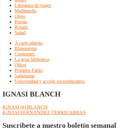
Literatura de viajes
Multimedia
Otros
Poesia
Regalo
Salud
A cielo abierto
Blanquerna
Contrastes
La gran biblioteca
Oikos
Pompeu Fabra
Sabidurías
Universidad y acción socioeducativa
IGNASI BLANCH
Navegación
Anterior:
IGNASI (il) BLANCH
Siguiente:
IGNASI FERNANDEZ TERRICABRAS
de
entradas
Suscríbete a nuestro boletín semanal