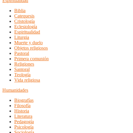
Espiritualidad
Biblia
Catequesis
Cristología
Eclesiología
Espiritualidad
Liturgia
Muerte y duelo
Objetos religiosos
Pastoral
Primera comunión
Religiones
Santoral
Teología
Vida religiosa
Humanidades
Biografías
Filosofía
Historia
Literatura
Pedagogía
Psicología
Sociología