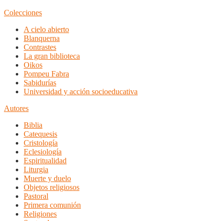
Colecciones
A cielo abierto
Blanquerna
Contrastes
La gran biblioteca
Oikos
Pompeu Fabra
Sabidurías
Universidad y acción socioeducativa
Autores
Biblia
Catequesis
Cristología
Eclesiología
Espiritualidad
Liturgia
Muerte y duelo
Objetos religiosos
Pastoral
Primera comunión
Religiones