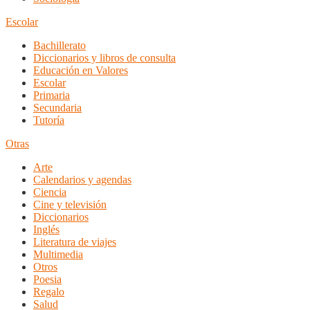
Escolar
Bachillerato
Diccionarios y libros de consulta
Educación en Valores
Escolar
Primaria
Secundaria
Tutoría
Otras
Arte
Calendarios y agendas
Ciencia
Cine y televisión
Diccionarios
Inglés
Literatura de viajes
Multimedia
Otros
Poesia
Regalo
Salud