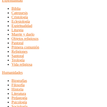
Espiritualidad
Biblia
Catequesis
Cristología
Eclesiología
Espiritualidad
Liturgia
Muerte y duelo
Objetos religiosos
Pastoral
Primera comunión
Religiones
Santoral
Teología
Vida religiosa
Humanidades
Biografías
Filosofía
Historia
Literatura
Pedagogía
Psicología
Sociología