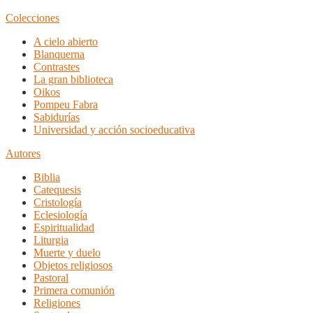
Colecciones
A cielo abierto
Blanquerna
Contrastes
La gran biblioteca
Oikos
Pompeu Fabra
Sabidurías
Universidad y acción socioeducativa
Autores
Biblia
Catequesis
Cristología
Eclesiología
Espiritualidad
Liturgia
Muerte y duelo
Objetos religiosos
Pastoral
Primera comunión
Religiones