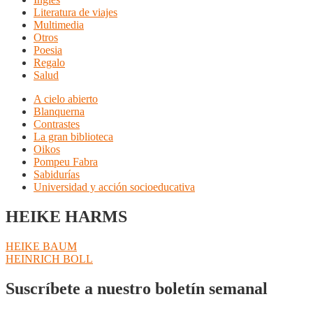
Literatura de viajes
Multimedia
Otros
Poesia
Regalo
Salud
A cielo abierto
Blanquerna
Contrastes
La gran biblioteca
Oikos
Pompeu Fabra
Sabidurías
Universidad y acción socioeducativa
HEIKE HARMS
Navegación
Anterior:
HEIKE BAUM
Siguiente:
HEINRICH BOLL
de
entradas
Suscríbete a nuestro boletín semanal