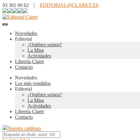
93 301 00 62 |
EDITORIAL@CLARET.ES
Novedades
Editorial
¿Quiénes somos?
La Misa
Actividades
Librería Claret
Contacto
Novedades
Los más vendidos
Editorial
¿Quiénes somos?
La Misa
Actividades
Librería Claret
Contacto
Nuestro catálogo