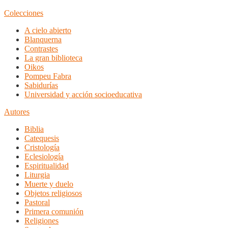
Colecciones
A cielo abierto
Blanquerna
Contrastes
La gran biblioteca
Oikos
Pompeu Fabra
Sabidurías
Universidad y acción socioeducativa
Autores
Biblia
Catequesis
Cristología
Eclesiología
Espiritualidad
Liturgia
Muerte y duelo
Objetos religiosos
Pastoral
Primera comunión
Religiones