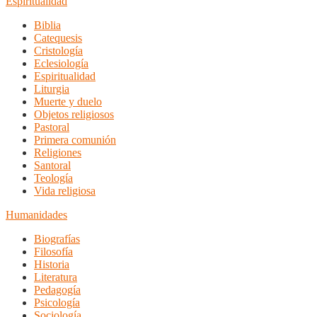
Espiritualidad
Biblia
Catequesis
Cristología
Eclesiología
Espiritualidad
Liturgia
Muerte y duelo
Objetos religiosos
Pastoral
Primera comunión
Religiones
Santoral
Teología
Vida religiosa
Humanidades
Biografías
Filosofía
Historia
Literatura
Pedagogía
Psicología
Sociología