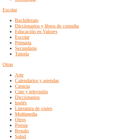
Escolar
Bachillerato
Diccionarios y libros de consulta
Educación en Valores
Escolar
Primaria
Secundaria
Tutoría
Otras
Arte
Calendarios y agendas
Ciencia
Cine y televisión
Diccionarios
Inglés
Literatura de viajes
Multimedia
Otros
Poesia
Regalo
Salud