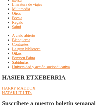
Literatura de viajes
Multimedia
Otros
Poesia
Regalo
Salud
A cielo abierto
Blanquerna
Contrastes
La gran biblioteca
Oikos
Pompeu Fabra
Sabidurías
Universidad y acción socioeducativa
HASIER ETXEBERRIA
Navegación
Anterior:
HARRY MADDOX
Siguiente:
HATAKLIT LTD.
de
entradas
Suscríbete a nuestro boletín semanal