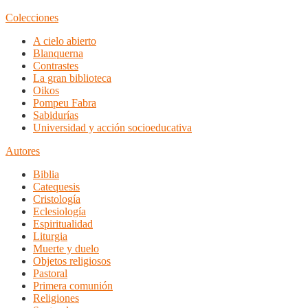
Colecciones
A cielo abierto
Blanquerna
Contrastes
La gran biblioteca
Oikos
Pompeu Fabra
Sabidurías
Universidad y acción socioeducativa
Autores
Biblia
Catequesis
Cristología
Eclesiología
Espiritualidad
Liturgia
Muerte y duelo
Objetos religiosos
Pastoral
Primera comunión
Religiones