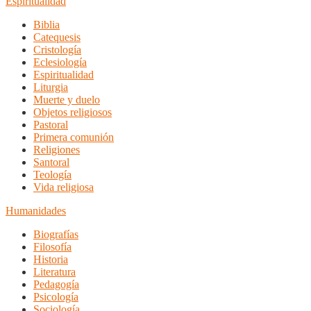
Espiritualidad
Biblia
Catequesis
Cristología
Eclesiología
Espiritualidad
Liturgia
Muerte y duelo
Objetos religiosos
Pastoral
Primera comunión
Religiones
Santoral
Teología
Vida religiosa
Humanidades
Biografías
Filosofía
Historia
Literatura
Pedagogía
Psicología
Sociología