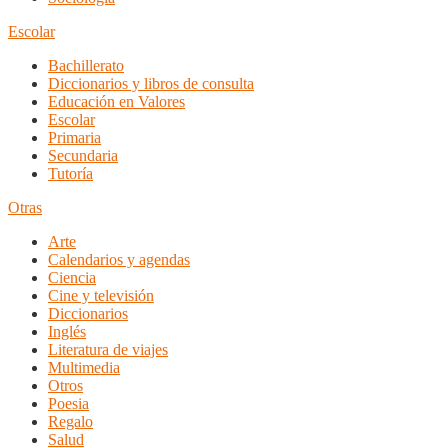
Escolar
Bachillerato
Diccionarios y libros de consulta
Educación en Valores
Escolar
Primaria
Secundaria
Tutoría
Otras
Arte
Calendarios y agendas
Ciencia
Cine y televisión
Diccionarios
Inglés
Literatura de viajes
Multimedia
Otros
Poesia
Regalo
Salud