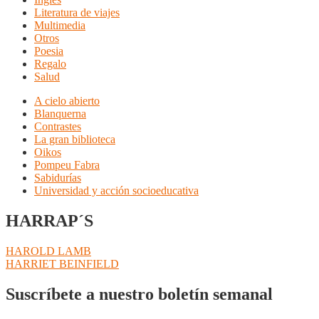
Literatura de viajes
Multimedia
Otros
Poesia
Regalo
Salud
A cielo abierto
Blanquerna
Contrastes
La gran biblioteca
Oikos
Pompeu Fabra
Sabidurías
Universidad y acción socioeducativa
HARRAP´S
Navegación
Anterior:
HAROLD LAMB
Siguiente:
HARRIET BEINFIELD
de
entradas
Suscríbete a nuestro boletín semanal