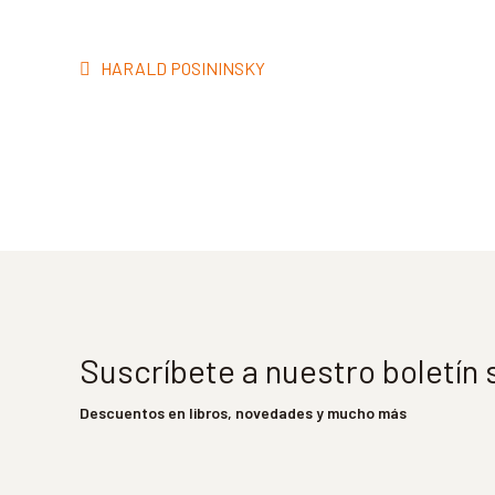
Navegación
Anterior:
HARALD POSININSKY
de
entradas
Suscríbete a nuestro boletín
Descuentos en libros, novedades y mucho más