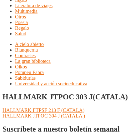
Literatura de viajes
Multimedia
Otros
Poesia
Regalo
Salud
A cielo abierto
Blanquerna
Contrastes
La gran biblioteca
Oikos
Pompeu Fabra
Sabidurías
Universidad y acción socioeducativa
HALLMARK JTPOC 303 J(CATALA)
Navegación
Anterior:
HALLMARK FTPSF 213 F (CATALA)
Siguiente:
HALLMARK JTPOC 304 J (CATALA )
de
entradas
Suscríbete a nuestro boletín semanal