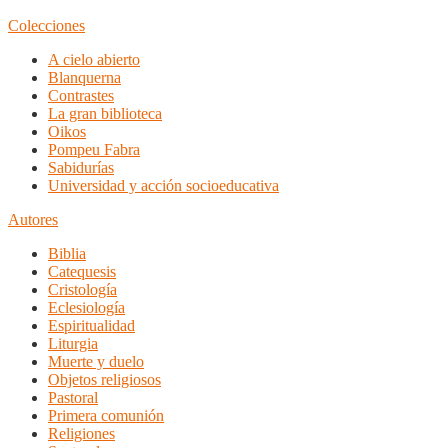
Colecciones
A cielo abierto
Blanquerna
Contrastes
La gran biblioteca
Oikos
Pompeu Fabra
Sabidurías
Universidad y acción socioeducativa
Autores
Biblia
Catequesis
Cristología
Eclesiología
Espiritualidad
Liturgia
Muerte y duelo
Objetos religiosos
Pastoral
Primera comunión
Religiones