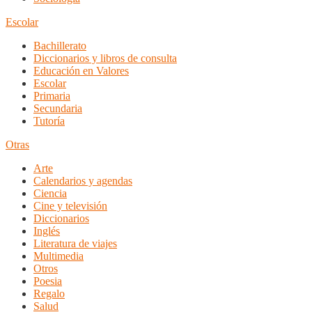
Escolar
Bachillerato
Diccionarios y libros de consulta
Educación en Valores
Escolar
Primaria
Secundaria
Tutoría
Otras
Arte
Calendarios y agendas
Ciencia
Cine y televisión
Diccionarios
Inglés
Literatura de viajes
Multimedia
Otros
Poesia
Regalo
Salud