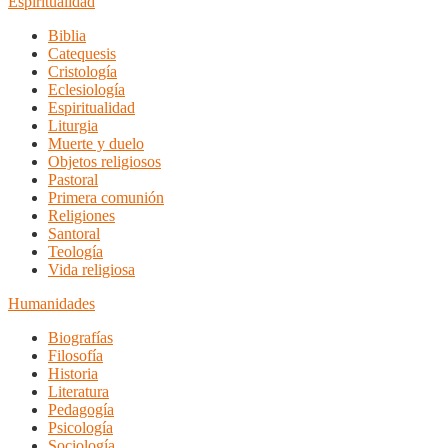
Espiritualidad
Biblia
Catequesis
Cristología
Eclesiología
Espiritualidad
Liturgia
Muerte y duelo
Objetos religiosos
Pastoral
Primera comunión
Religiones
Santoral
Teología
Vida religiosa
Humanidades
Biografías
Filosofía
Historia
Literatura
Pedagogía
Psicología
Sociología