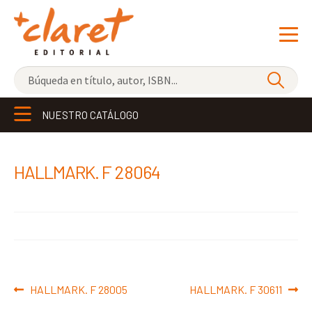
NOVEDADES
NUESTRO CATÁLOGO
LOS MÁS VENDIDOS
EDITORIAL
Exp
HALLMARK. F 28064
el
LIBRERÍA CLARET
me
CONTACTO
hijo
Navegación
Anterior:
Siguiente:
HALLMARK. F 28005
HALLMARK. F 30611
de