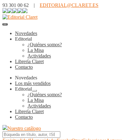
93 301 00 62 |
EDITORIAL@CLARET.ES
Novedades
Editorial
¿Quiénes somos?
La Misa
Actividades
Librería Claret
Contacto
Novedades
Los más vendidos
Editorial
Expandir
¿Quiénes somos?
el
La Misa
menú
Actividades
hijo
Librería Claret
Contacto
Nuestro catálogo