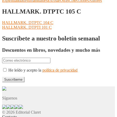
Espiritualidad
Humanidades
Escolar
Otras
Colecciones
Autores
HALLMARK. DTPTC 105 C
Navegación
Anterior:
HALLMARK. DTPTC 104 C
Siguiente:
HALLMARK. DTPTI 101 C
de
entradas
Suscríbete a nuestro boletín semanal
Descuentos en libros, novedades y mucho más
He leído y acepto la
política de privacidad
Síguenos
© 2026 Editorial Claret
Contacto