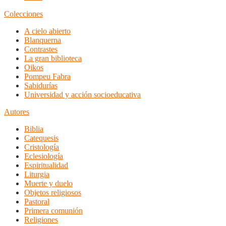
Colecciones
A cielo abierto
Blanquerna
Contrastes
La gran biblioteca
Oikos
Pompeu Fabra
Sabidurías
Universidad y acción socioeducativa
Autores
Biblia
Catequesis
Cristología
Eclesiología
Espiritualidad
Liturgia
Muerte y duelo
Objetos religiosos
Pastoral
Primera comunión
Religiones