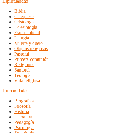
Espiritualidad
Biblia
Catequesis
Cristología
Eclesiología
Espiritualidad
Liturgia
Muerte y duelo
Objetos religiosos
Pastoral
Primera comunión
Religiones
Santoral
Teología
Vida religiosa
Humanidades
Biografías
Filosofía
Historia
Literatura
Pedagogía
Psicología
Sociología