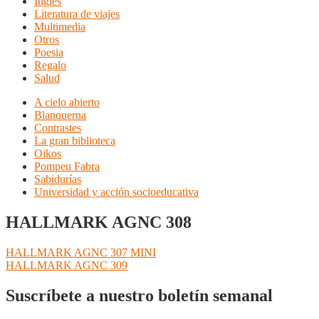
Inglés
Literatura de viajes
Multimedia
Otros
Poesia
Regalo
Salud
A cielo abierto
Blanquerna
Contrastes
La gran biblioteca
Oikos
Pompeu Fabra
Sabidurías
Universidad y acción socioeducativa
HALLMARK AGNC 308
Navegación
Anterior:
HALLMARK AGNC 307 MINI
Siguiente:
HALLMARK AGNC 309
de
entradas
Suscríbete a nuestro boletín semanal