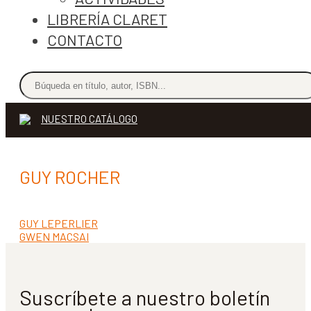
LIBRERÍA CLARET
CONTACTO
NUESTRO CATÁLOGO
GUY ROCHER
Anterior:
GUY LEPERLIER
Navegación
Siguiente:
GWEN MACSAI
de
entradas
Suscríbete a nuestro boletín