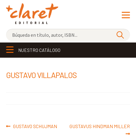
NOVEDADES
NUESTRO CATÁLOGO
LOS MÁS VENDIDOS
EDITORIAL
Exp
GUSTAVO VILLAPALOS
el
LIBRERÍA CLARET
me
CONTACTO
hijo
Navegación
Anterior:
Siguiente:
GUSTAVO SCHUJMAN
GUSTAVUS HINDMAN MILLER
de