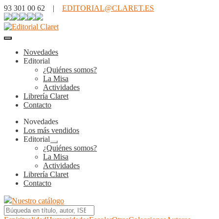
93 301 00 62 |
EDITORIAL@CLARET.ES
Novedades
Editorial
¿Quiénes somos?
La Misa
Actividades
Librería Claret
Contacto
Novedades
Los más vendidos
Editorial
Expandir
¿Quiénes somos?
el
La Misa
menú
Actividades
hijo
Librería Claret
Contacto
Nuestro catálogo