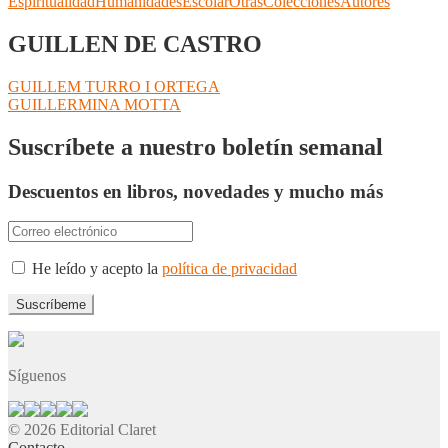
Espiritualidad
Humanidades
Escolar
Otras
Colecciones
Autores
GUILLEN DE CASTRO
Navegación
Anterior:
GUILLEM TURRO I ORTEGA
Siguiente:
GUILLERMINA MOTTA
de
entradas
Suscríbete a nuestro boletín semanal
Descuentos en libros, novedades y mucho más
He leído y acepto la
política de privacidad
Síguenos
© 2026 Editorial Claret
Contacto