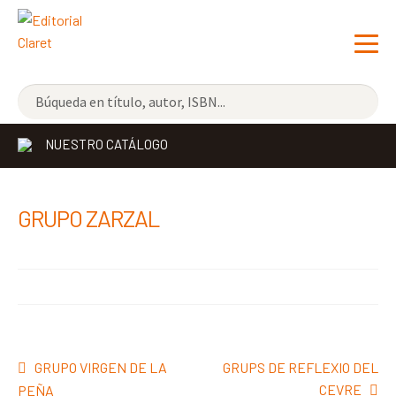
NOVEDADES
NUESTRO CATÁLOGO
LOS MÁS VENDIDOS
EDITORIAL
Exp
GRUPO ZARZAL
el
LIBRERÍA CLARET
me
CONTACTO
hijo
Navegación
Anterior:
Siguiente:
GRUPO VIRGEN DE LA
GRUPS DE REFLEXIO DEL
de
CEVRE
PEÑA