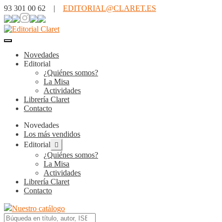
93 301 00 62 |
EDITORIAL@CLARET.ES
Novedades
Editorial
¿Quiénes somos?
La Misa
Actividades
Librería Claret
Contacto
Novedades
Los más vendidos
Expandir
Editorial
el
¿Quiénes somos?
menú
La Misa
hijo
Actividades
Librería Claret
Contacto
Nuestro catálogo