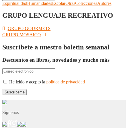
Espiritualidad
Humanidades
Escolar
Otras
Colecciones
Autores
GRUPO LENGUAJE RECREATIVO
Navegación
Anterior:
GRUPO GOURMETS
Siguiente:
GRUPO MOSAICO
de
entradas
Suscríbete a nuestro boletín semanal
Descuentos en libros, novedades y mucho más
He leído y acepto la
política de privacidad
Síguenos