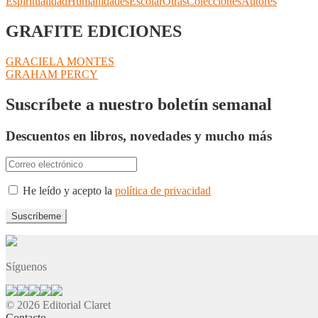
Espiritualidad
Humanidades
Escolar
Otras
Colecciones
Autores
GRAFITE EDICIONES
Navegación
Anterior:
GRACIELA MONTES
Siguiente:
GRAHAM PERCY
de
entradas
Suscríbete a nuestro boletín semanal
Descuentos en libros, novedades y mucho más
He leído y acepto la
política de privacidad
Síguenos
© 2026 Editorial Claret
Contacto