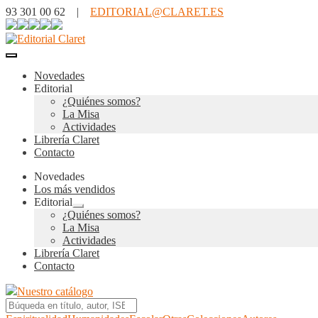
93 301 00 62 |
EDITORIAL@CLARET.ES
Novedades
Editorial
¿Quiénes somos?
La Misa
Actividades
Librería Claret
Contacto
Novedades
Los más vendidos
Editorial
Expandir
¿Quiénes somos?
el
La Misa
menú
Actividades
hijo
Librería Claret
Contacto
Nuestro catálogo