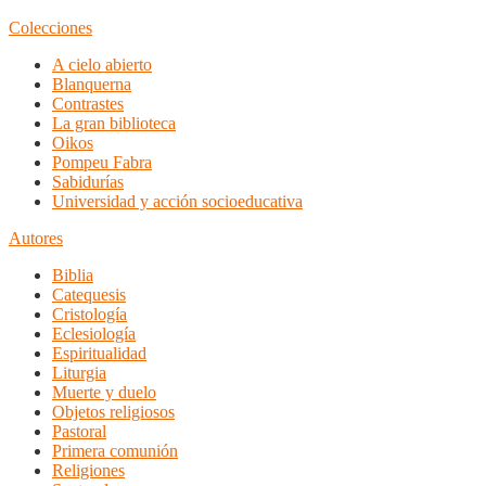
Colecciones
A cielo abierto
Blanquerna
Contrastes
La gran biblioteca
Oikos
Pompeu Fabra
Sabidurías
Universidad y acción socioeducativa
Autores
Biblia
Catequesis
Cristología
Eclesiología
Espiritualidad
Liturgia
Muerte y duelo
Objetos religiosos
Pastoral
Primera comunión
Religiones