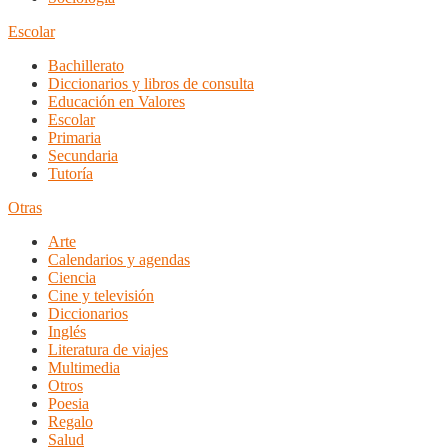
Escolar
Bachillerato
Diccionarios y libros de consulta
Educación en Valores
Escolar
Primaria
Secundaria
Tutoría
Otras
Arte
Calendarios y agendas
Ciencia
Cine y televisión
Diccionarios
Inglés
Literatura de viajes
Multimedia
Otros
Poesia
Regalo
Salud