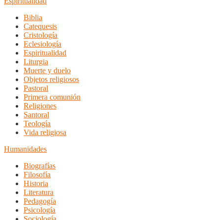
Espiritualidad
Biblia
Catequesis
Cristología
Eclesiología
Espiritualidad
Liturgia
Muerte y duelo
Objetos religiosos
Pastoral
Primera comunión
Religiones
Santoral
Teología
Vida religiosa
Humanidades
Biografías
Filosofía
Historia
Literatura
Pedagogía
Psicología
Sociología