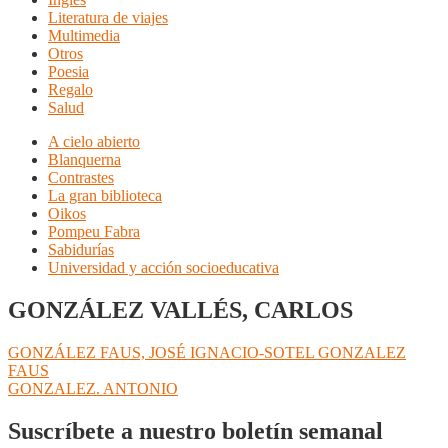
Literatura de viajes
Multimedia
Otros
Poesia
Regalo
Salud
A cielo abierto
Blanquerna
Contrastes
La gran biblioteca
Oikos
Pompeu Fabra
Sabidurías
Universidad y acción socioeducativa
GONZÁLEZ VALLÉS, CARLOS
Navegación
Anterior:
GONZÁLEZ FAUS, JOSÉ IGNACIO-SOTEL GONZALEZ
FAUS
de
Siguiente:
GONZALEZ. ANTONIO
entradas
Suscríbete a nuestro boletín semanal