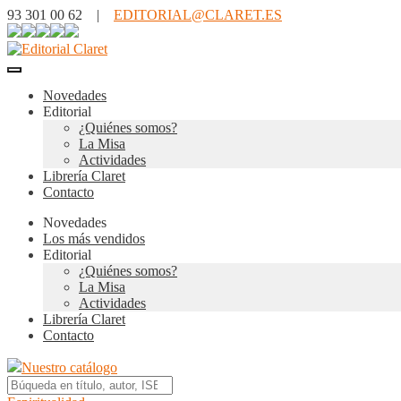
93 301 00 62 |
EDITORIAL@CLARET.ES
Novedades
Editorial
¿Quiénes somos?
La Misa
Actividades
Librería Claret
Contacto
Novedades
Los más vendidos
Editorial
¿Quiénes somos?
La Misa
Actividades
Librería Claret
Contacto
Nuestro catálogo