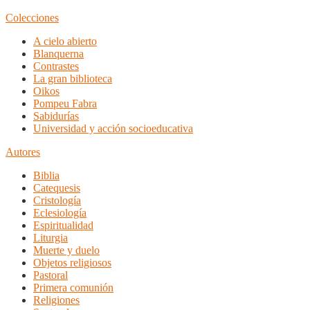
Colecciones
A cielo abierto
Blanquerna
Contrastes
La gran biblioteca
Oikos
Pompeu Fabra
Sabidurías
Universidad y acción socioeducativa
Autores
Biblia
Catequesis
Cristología
Eclesiología
Espiritualidad
Liturgia
Muerte y duelo
Objetos religiosos
Pastoral
Primera comunión
Religiones