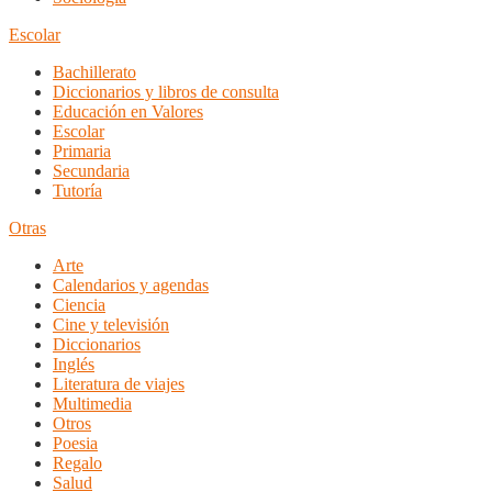
Escolar
Bachillerato
Diccionarios y libros de consulta
Educación en Valores
Escolar
Primaria
Secundaria
Tutoría
Otras
Arte
Calendarios y agendas
Ciencia
Cine y televisión
Diccionarios
Inglés
Literatura de viajes
Multimedia
Otros
Poesia
Regalo
Salud