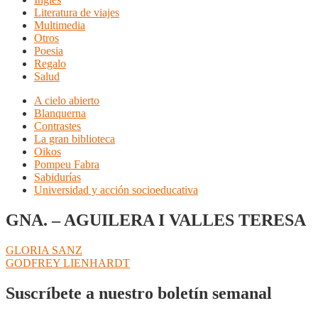
Literatura de viajes
Multimedia
Otros
Poesia
Regalo
Salud
A cielo abierto
Blanquerna
Contrastes
La gran biblioteca
Oikos
Pompeu Fabra
Sabidurías
Universidad y acción socioeducativa
GNA. – AGUILERA I VALLES TERESA
Navegación
Anterior:
GLORIA SANZ
Siguiente:
GODFREY LIENHARDT
de
entradas
Suscríbete a nuestro boletín semanal