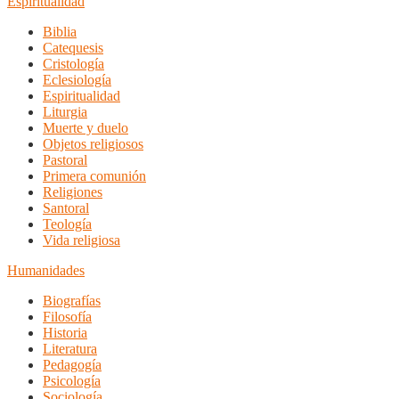
Espiritualidad
Biblia
Catequesis
Cristología
Eclesiología
Espiritualidad
Liturgia
Muerte y duelo
Objetos religiosos
Pastoral
Primera comunión
Religiones
Santoral
Teología
Vida religiosa
Humanidades
Biografías
Filosofía
Historia
Literatura
Pedagogía
Psicología
Sociología