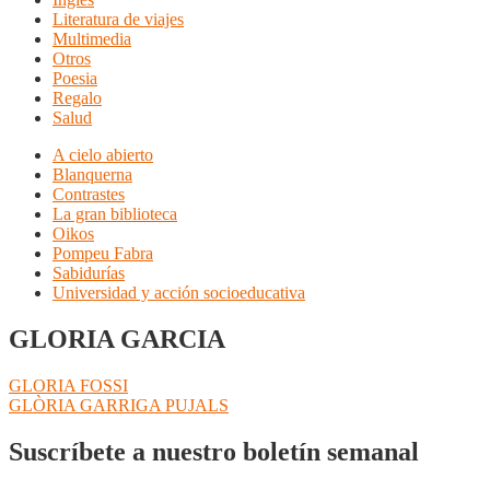
Literatura de viajes
Multimedia
Otros
Poesia
Regalo
Salud
A cielo abierto
Blanquerna
Contrastes
La gran biblioteca
Oikos
Pompeu Fabra
Sabidurías
Universidad y acción socioeducativa
GLORIA GARCIA
Navegación
Anterior:
GLORIA FOSSI
Siguiente:
GLÒRIA GARRIGA PUJALS
de
entradas
Suscríbete a nuestro boletín semanal