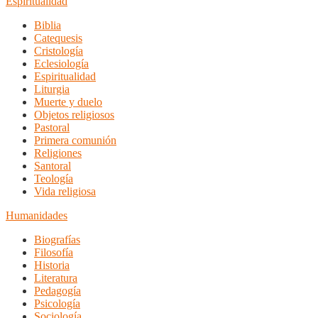
Espiritualidad
Biblia
Catequesis
Cristología
Eclesiología
Espiritualidad
Liturgia
Muerte y duelo
Objetos religiosos
Pastoral
Primera comunión
Religiones
Santoral
Teología
Vida religiosa
Humanidades
Biografías
Filosofía
Historia
Literatura
Pedagogía
Psicología
Sociología