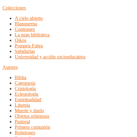
Colecciones
A cielo abierto
Blanquerna
Contrastes
La gran biblioteca
Oikos
Pompeu Fabra
Sabidurías
Universidad y acción socioeducativa
Autores
Biblia
Catequesis
Cristología
Eclesiología
Espiritualidad
Liturgia
Muerte y duelo
Objetos religiosos
Pastoral
Primera comunión
Religiones