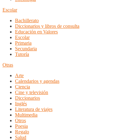
Escolar
Bachillerato
Diccionarios y libros de consulta
Educación en Valores
Escolar
Primaria
Secundaria
Tutoría
Otras
Arte
Calendarios y agendas
Ciencia
Cine y televisión
Diccionarios
Inglés
Literatura de viajes
Multimedia
Otros
Poesia
Regalo
Salud