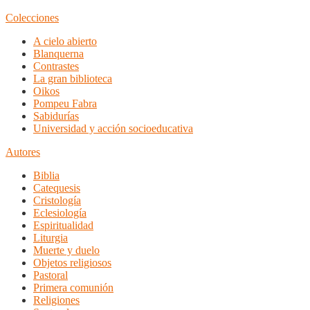
Colecciones
A cielo abierto
Blanquerna
Contrastes
La gran biblioteca
Oikos
Pompeu Fabra
Sabidurías
Universidad y acción socioeducativa
Autores
Biblia
Catequesis
Cristología
Eclesiología
Espiritualidad
Liturgia
Muerte y duelo
Objetos religiosos
Pastoral
Primera comunión
Religiones