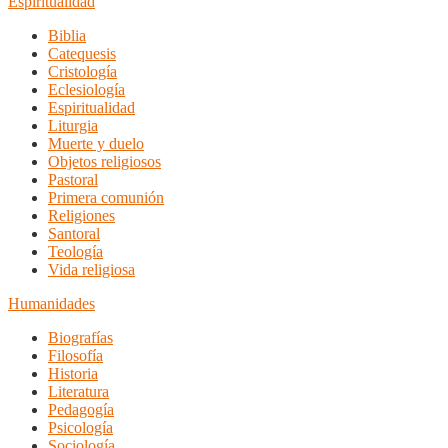
Espiritualidad
Biblia
Catequesis
Cristología
Eclesiología
Espiritualidad
Liturgia
Muerte y duelo
Objetos religiosos
Pastoral
Primera comunión
Religiones
Santoral
Teología
Vida religiosa
Humanidades
Biografías
Filosofía
Historia
Literatura
Pedagogía
Psicología
Sociología