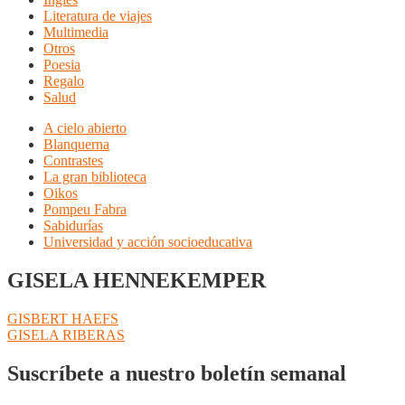
Literatura de viajes
Multimedia
Otros
Poesia
Regalo
Salud
A cielo abierto
Blanquerna
Contrastes
La gran biblioteca
Oikos
Pompeu Fabra
Sabidurías
Universidad y acción socioeducativa
GISELA HENNEKEMPER
Navegación
Anterior:
GISBERT HAEFS
Siguiente:
GISELA RIBERAS
de
entradas
Suscríbete a nuestro boletín semanal