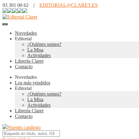
93 301 00 62 |
EDITORIAL@CLARET.ES
Novedades
Editorial
¿Quiénes somos?
La Misa
Actividades
Librería Claret
Contacto
Novedades
Los más vendidos
Editorial
¿Quiénes somos?
La Misa
Actividades
Librería Claret
Contacto
Nuestro catálogo