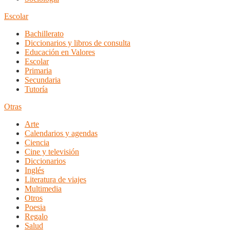
Escolar
Bachillerato
Diccionarios y libros de consulta
Educación en Valores
Escolar
Primaria
Secundaria
Tutoría
Otras
Arte
Calendarios y agendas
Ciencia
Cine y televisión
Diccionarios
Inglés
Literatura de viajes
Multimedia
Otros
Poesia
Regalo
Salud